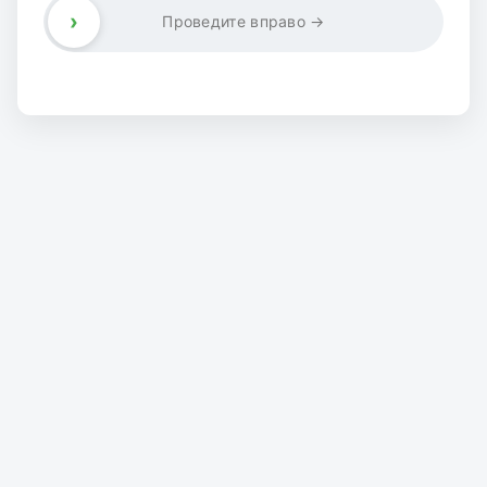
›
Проведите вправо →