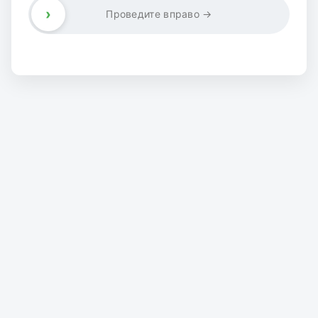
›
Проведите вправо →