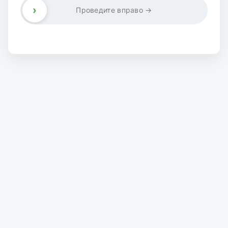
›
Проведите вправо →