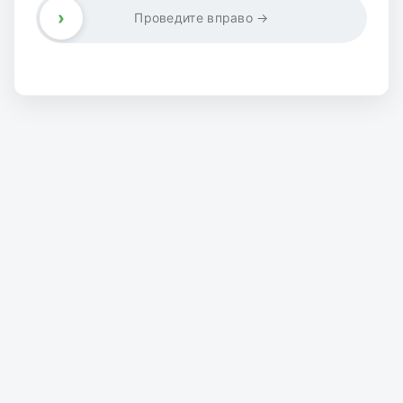
›
Проведите вправо →