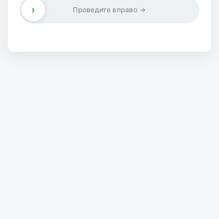
›
Проведите вправо →