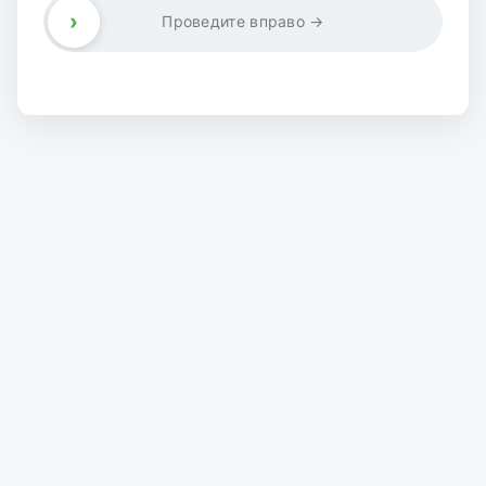
›
Проведите вправо →