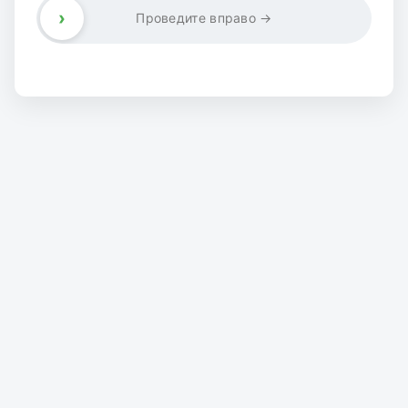
›
Проведите вправо →