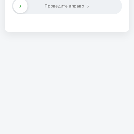
›
Проведите вправо →