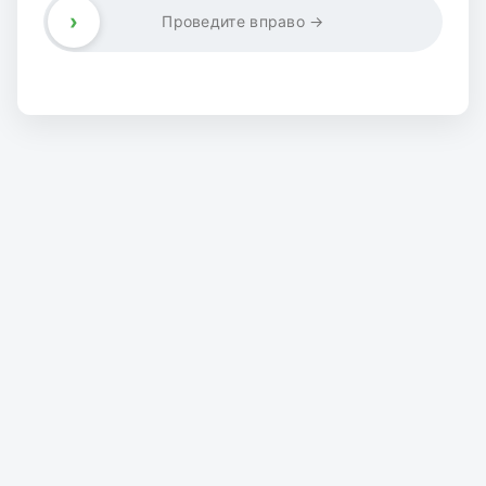
›
Проведите вправо →