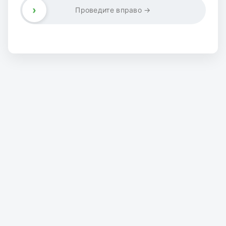
›
Проведите вправо →