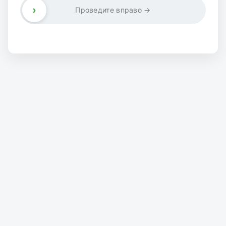
›
Проведите вправо →