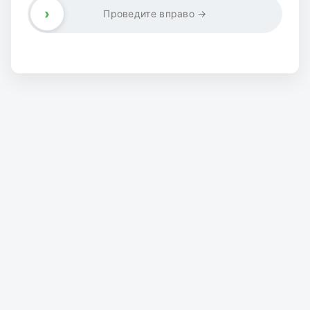
›
Проведите вправо →