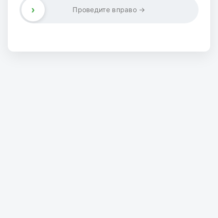
›
Проведите вправо →