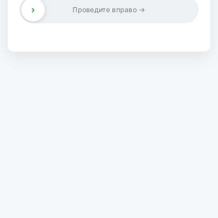
›
Проведите вправо →