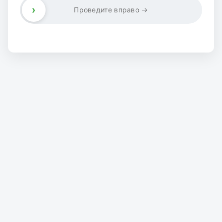
›
Проведите вправо →