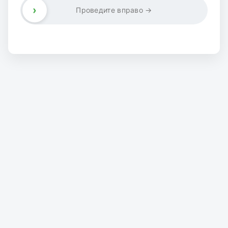
›
Проведите вправо →