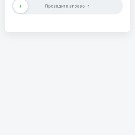
›
Проведите вправо →