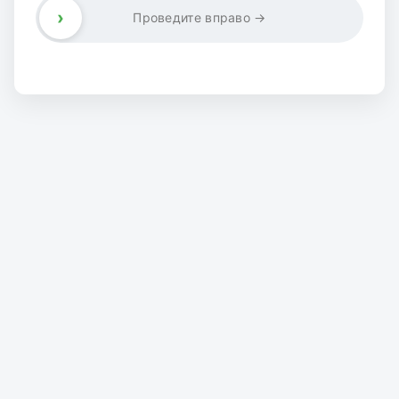
›
Проведите вправо →