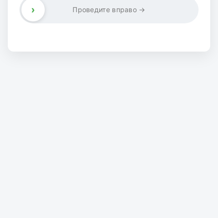
›
Проведите вправо →