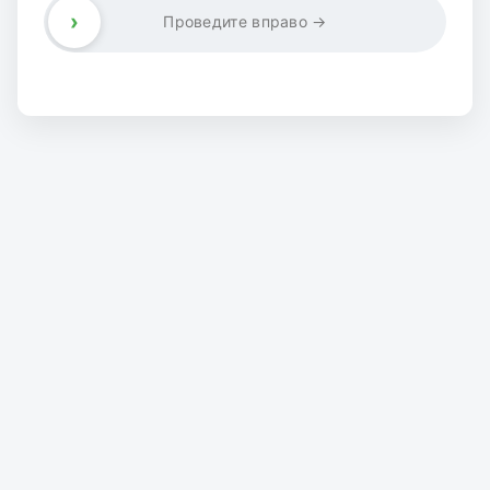
›
Проведите вправо →