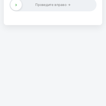
›
Проведите вправо →