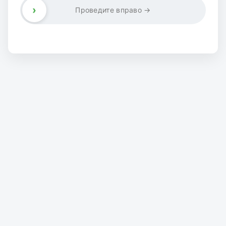
›
Проведите вправо →