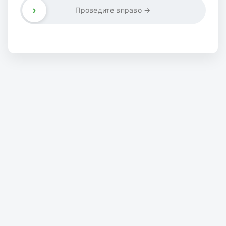
›
Проведите вправо →