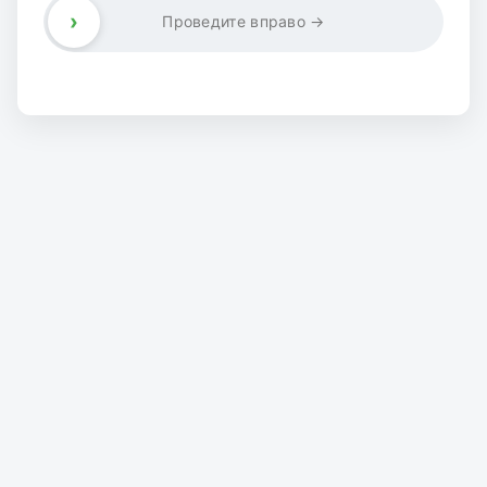
›
Проведите вправо →