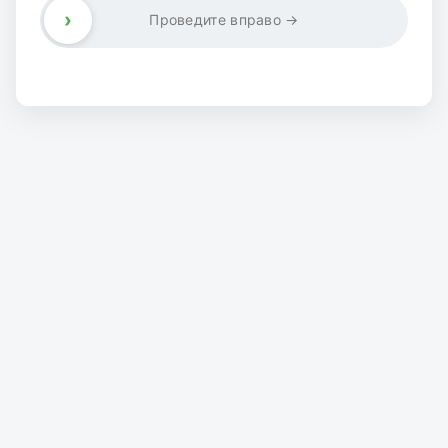
›
Проведите вправо →