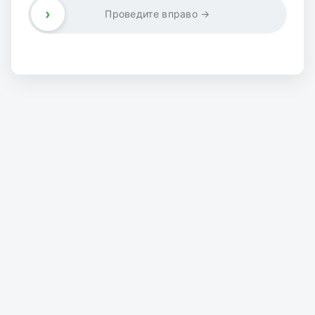
›
Проведите вправо →