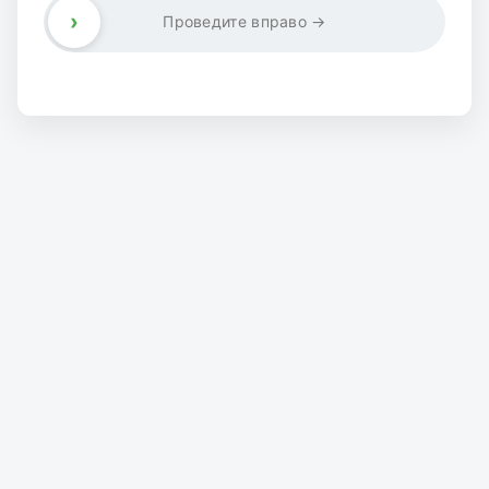
›
Проведите вправо →