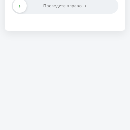
›
Проведите вправо →