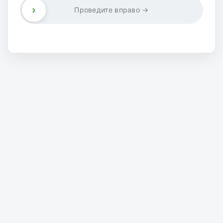
›
Проведите вправо →