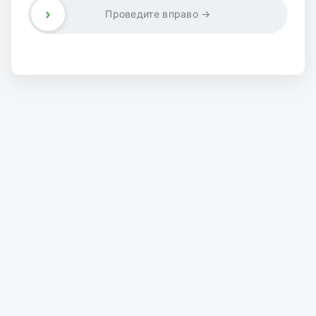
›
Проведите вправо →