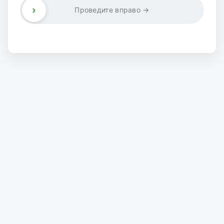
›
Проведите вправо →