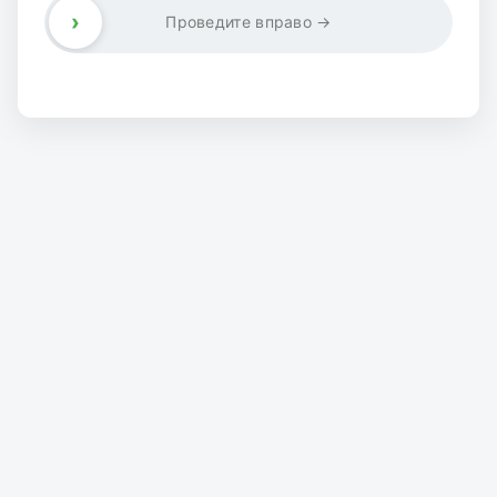
›
Проведите вправо →