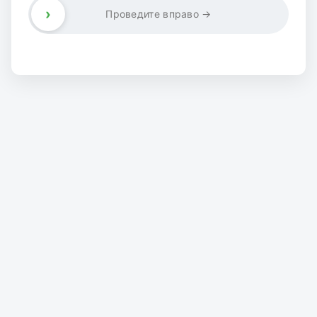
›
Проведите вправо →