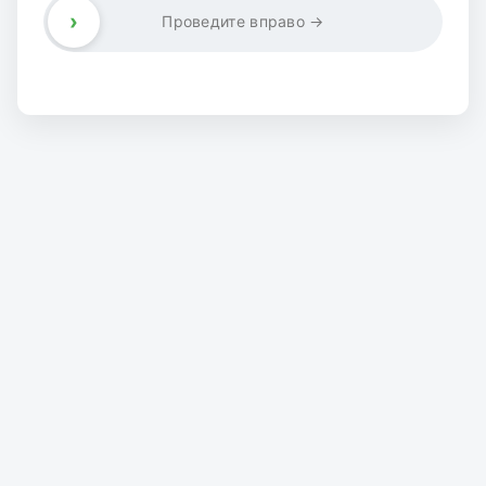
›
Проведите вправо →