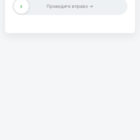
›
Проведите вправо →