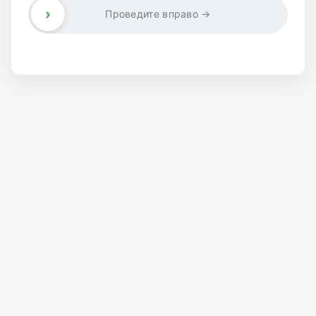
›
Проведите вправо →