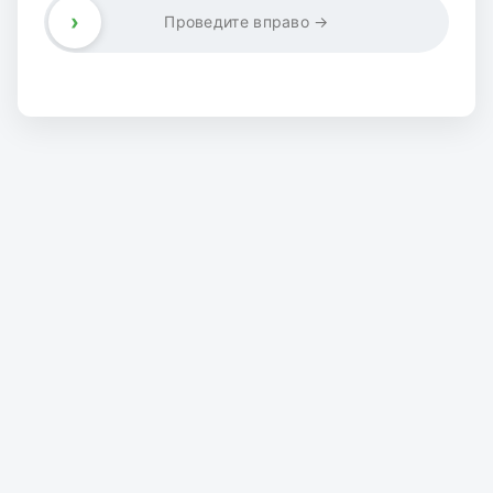
›
Проведите вправо →