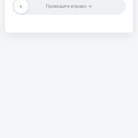
›
Проведите вправо →