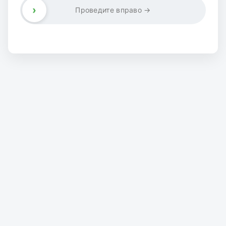
›
Проведите вправо →