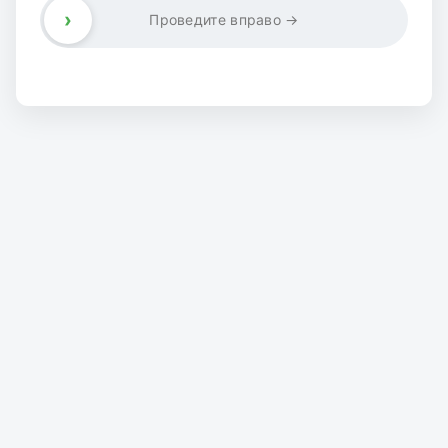
›
Проведите вправо →