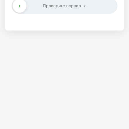
›
Проведите вправо →