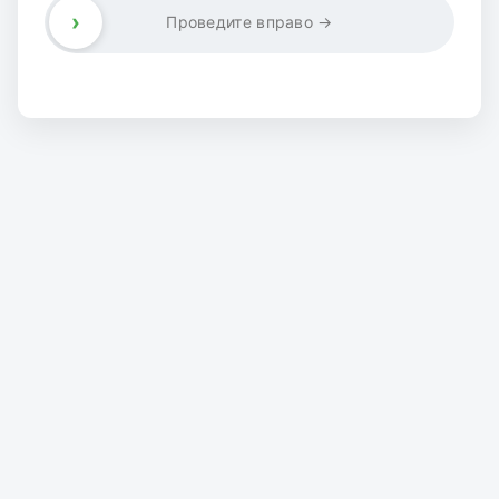
›
Проведите вправо →