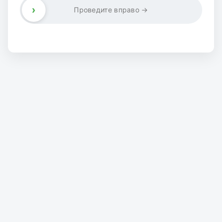
›
Проведите вправо →