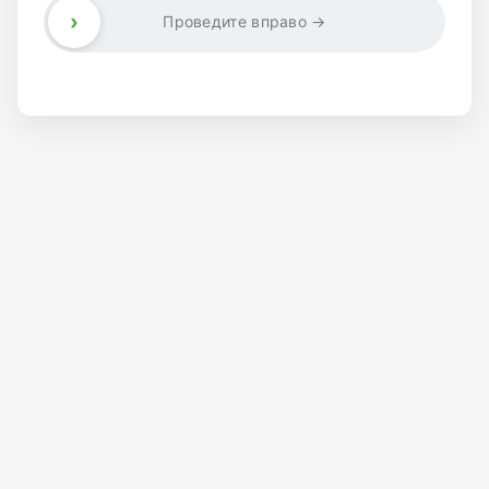
›
Проведите вправо →