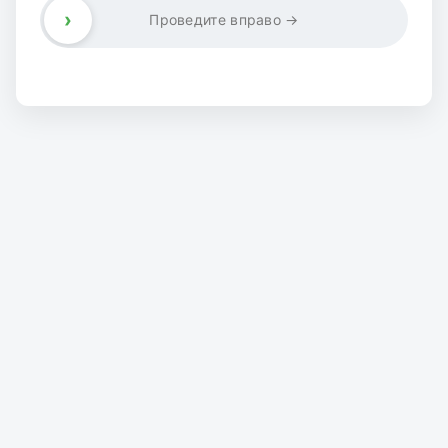
›
Проведите вправо →