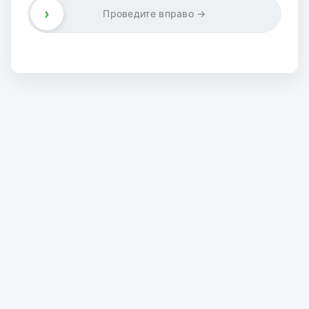
›
Проведите вправо →