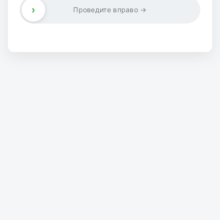
›
Проведите вправо →