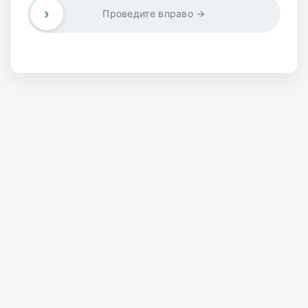
›
Проведите вправо →