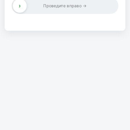
›
Проведите вправо →