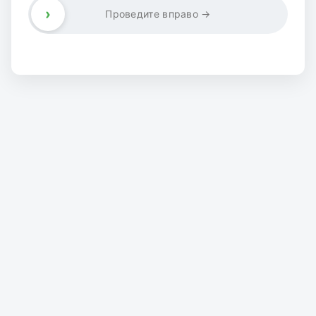
›
Проведите вправо →